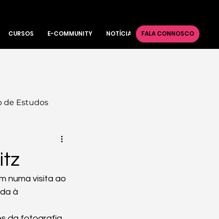
CURSOS
E-COMMUNITY
NOTÍCIAS
FALA CONNOSCO
 de Estudos
itz
m numa visita ao 
da à 
s da fotografia, 