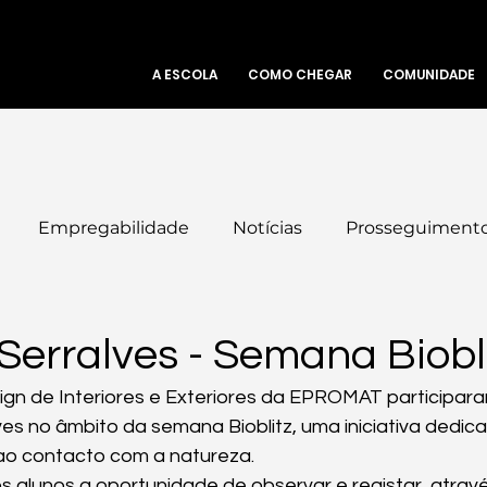
A ESCOLA
COMO CHEGAR
COMUNIDADE
Empregabilidade
Notícias
Prosseguimento
 Serralves - Semana Biobl
gn de Interiores e Exteriores da EPROMAT participara
es no âmbito da semana Bioblitz, uma iniciativa dedica
 ao contacto com a natureza.
os alunos a oportunidade de observar e registar, atravé