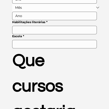
Habilitações literárias
*
Escola
*
Que 
cursos 