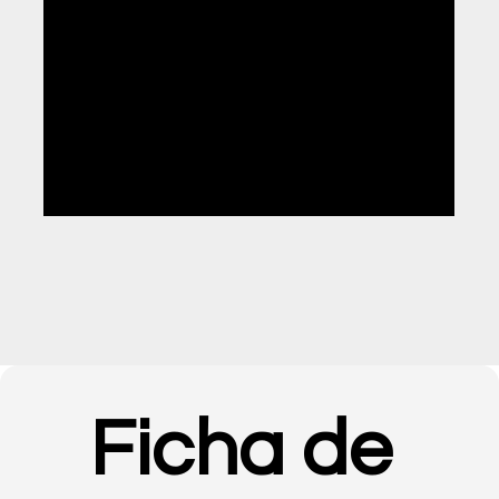
02
| 850H
Formação Tecnológica
03
| 400H
Formação em Contexto de Trabalho
Ficha de 