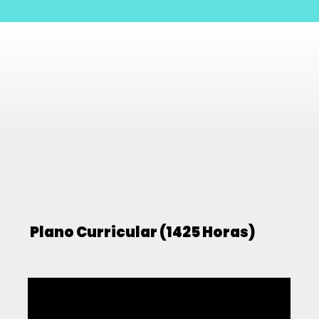
Plano Curricular (1425 Horas)
01
| 175H
Formação Geral e Científica