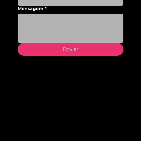
Mensagem
*
Enviar
Morada
Avenida Menéres, 290
4450-189, Matosinhos
geral@epromat.pt
+351 229 377 720
(Chamada para a rede fixa nacional)
Horários
Escola: 8h00 - 18h00
Secretaria: 10h00 - 16h00