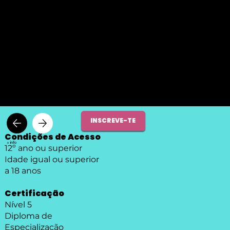
PRÉ-INSCRIÇÕES ABERTAS - CLICA AQUI
DESENVOLVIMENTO DE
PRODUTOS MULTIMÉDIA
INSCREVE-TE
Condições de Acesso
+ info
12º ano ou superior
Idade igual ou superior
a 18 anos
Certificação
Nível 5
Diploma de
Especialização