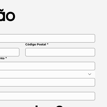
ão
Código Postal
*
nto
*