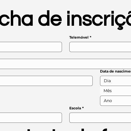
icha de inscriç
Telemóvel
*
Data de nascime
Mês
Escola
*