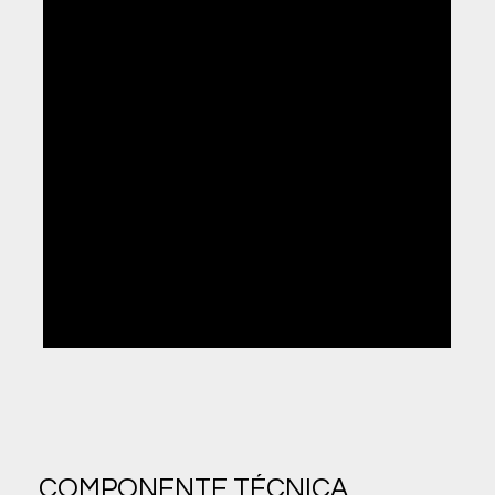
02
Inglês / Espanhol
| 220H
03
Área de Integração
| 220H
04
Educação Física
| 140H
05
Tecnologias da Informação e Comunicação
| 100H
COMPONENTE TÉCNICA