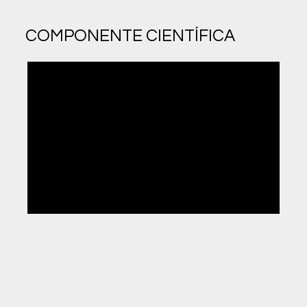
COMPONENTE CIENTÍFICA
06
História da Cultura e das Artes
| 200H
07
Matemática
| 200H
08
Física
| 100H