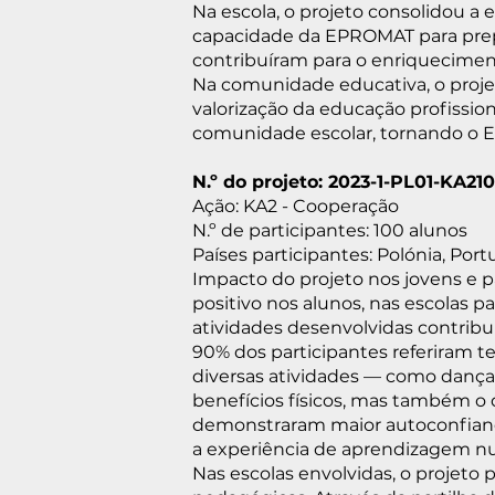
Na escola, o projeto consolidou a 
capacidade da EPROMAT para prepa
contribuíram para o enriqueciment
Na comunidade educativa, o projet
valorização da educação profissio
comunidade escolar, tornando o E
N.º do projeto: 2023-1-PL01-KA21
Ação: KA2 - Cooperação
N.º de participantes: 100 alunos
Países participantes: Polónia, Por
Impacto do projeto nos jovens e pa
positivo nos alunos, nas escolas 
atividades desenvolvidas contribuí
90% dos participantes referiram t
diversas atividades — como dança
benefícios físicos, mas também o 
demonstraram maior autoconfiança,
a experiência de aprendizagem n
Nas escolas envolvidas, o projeto 