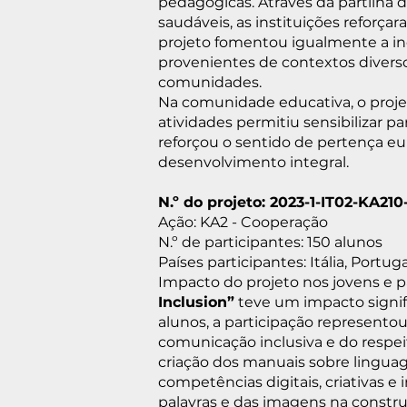
pedagógicas. Através da partilha 
saudáveis, as instituições reforça
projeto fomentou igualmente a in
provenientes de contextos diverso
comunidades.
Na comunidade educativa, o proje
atividades permitiu sensibilizar 
reforçou o sentido de pertença eu
desenvolvimento integral.
N.º do projeto: 2023-1-IT02-KA21
Ação: KA2 - Cooperação
N.º de participantes: 150 alunos
Países participantes: Itália, Portug
Impacto do projeto nos jovens e pa
Inclusion”
teve um impacto signifi
alunos, a participação represent
comunicação inclusiva e do respei
criação dos manuais sobre linguag
competências digitais, criativas e
palavras e das imagens na constru