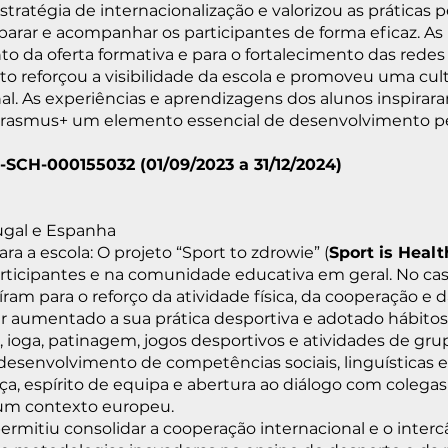
estratégia de internacionalização e valorizou as práticas
rar e acompanhar os participantes de forma eficaz. As 
o da oferta formativa e para o fortalecimento das rede
o reforçou a visibilidade da escola e promoveu uma cultu
nal. As experiências e aprendizagens dos alunos inspir
rasmus+ um elemento essencial de desenvolvimento pess
0-SCH-000155032 (01/09/2023 a 31/12/2024)
tugal e Espanha
ra a escola: O projeto “Sport to zdrowie” (
Sport is Healt
participantes e na comunidade educativa em geral. No cas
ram para o reforço da atividade física, da cooperação e d
er aumentado a sua prática desportiva e adotado hábitos
, ioga, patinagem, jogos desportivos e atividades de g
desenvolvimento de competências sociais, linguísticas e 
 espírito de equipa e abertura ao diálogo com colegas d
um contexto europeu.
permitiu consolidar a cooperação internacional e o inter