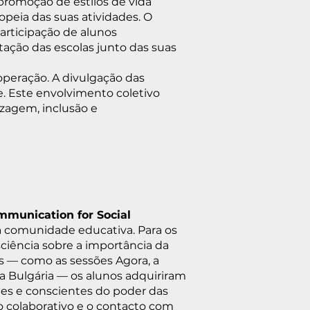
promoção de estilos de vida
opeia das suas atividades. O
articipação de alunos
tação das escolas junto das suas
operação. A divulgação das
e. Este envolvimento coletivo
izagem, inclusão e
ommunication for Social
 a comunidade educativa. Para os
ciência sobre a importância da
as — como as sessões Agora, a
a Bulgária — os alunos adquiriram
ntes e conscientes do poder das
ho colaborativo e o contacto com