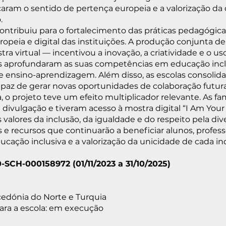
rçaram o sentido de pertença europeia e a valorização d
.
contribuiu para o fortalecimento das práticas pedagógicas
peia e digital das instituições. A produção conjunta d
tra virtual — incentivou a inovação, a criatividade e o u
s aprofundaram as suas competências em educação inclu
 de ensino-aprendizagem. Além disso, as escolas consol
capaz de gerar novas oportunidades de colaboração futura
o projeto teve um efeito multiplicador relevante. As fam
divulgação e tiveram acesso à mostra digital “I Am Your 
 valores da inclusão, da igualdade e do respeito pela di
 e recursos que continuarão a beneficiar alunos, profe
ação inclusiva e a valorização da unicidade de cada in
0-SCH-000158972 (01/11/2023 a 31/10/2025)
acedónia do Norte e Turquia
ara a escola: em execução