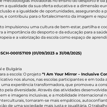
de metodologias inovadoras no ensino do desporto e da 
ram a qualidade da sua oferta educativa e a dimensão eur
clusão e a igualdade de oportunidades, assegurando a p
s, e contribuiu para o fortalecimento da imagem e repu
to impulsionou uma cultura de bem-estar, partilha e co
para a importância do desporto e da educação para a saúd
ropeia e a valorização da escola como espaço de aprend
0-SCH-000157109 (01/09/2023 a 31/08/2025)
al e Bulgária
ra a escola: O projeto
“I Am Your Mirror – Inclusive C
cativo nos alunos, nas escolas participantes e em toda
ou uma experiência transformadora, que promoveu a cons
to pela diversidade. Através das atividades desenvolvid
em e imagens inclusivas, e a mobilidade internacional n
 interculturais, tornaram-se mais empáticos, autoconfia
ção de uma sociedade mais justa e igualitária. O trabal