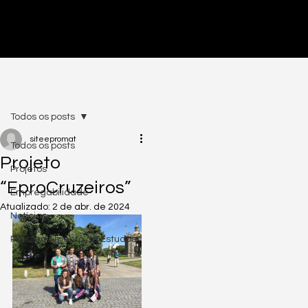
PRÉ-INSCRIÇÕES ABERTAS - CLICA AQUI
Todos os posts
siteepromat
Todos os posts
Projeto
Projetos
“EproCruzeiros”
Empregabilidade
Atualizado:
2 de abr. de 2024
Notícias
Prosseguimento de Estudos