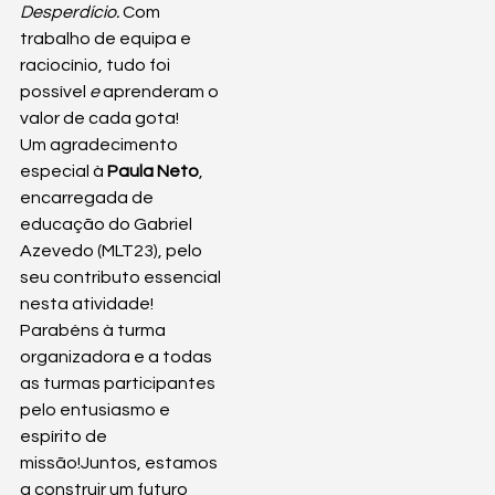
Desperdício. 
Com 
trabalho de equipa e 
raciocínio, tudo foi 
possível 
e
 aprenderam o 
valor de cada gota! 
Um agradecimento 
especial à 
Paula Neto
, 
encarregada de 
educação do Gabriel 
Azevedo (MLT23), pelo 
seu contributo essencial 
nesta atividade! 
Parabéns à turma 
organizadora e a todas 
as turmas participantes 
pelo entusiasmo e 
espírito de 
missão!Juntos, estamos 
a construir um futuro 