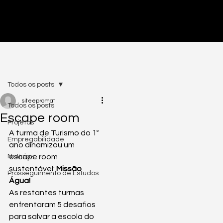
PRÉ-INSCRIÇÕES ABERTAS - CLICA AQUI
Todos os posts
siteepromat
Todos os posts
Escape room
Projetos
A turma de Turismo do 1º 
Empregabilidade
ano dinamizou um 
Notícias
escape room 
sustentável: 
Missão 
Prosseguimento de Estudos
Água!
As restantes turmas 
enfrentaram 5 desafios 
para salvar a escola do 