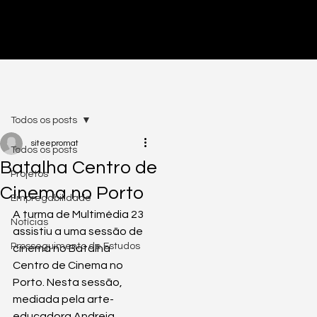
PRÉ-INSCRIÇÕES ABERTAS - CLICA AQUI
Todos os posts
siteepromat
Todos os posts
Batalha Centro de
Projetos
Cinema no Porto
Empregabilidade
A turma de Multimédia 23 
Notícias
assistiu a uma sessão de 
Prosseguimento de Estudos
cinema no Batalha 
Centro de Cinema no 
Porto. Nesta sessão, 
mediada pela arte-
educadora Andreia 