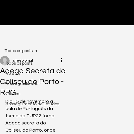
PRÉ-INSCRIÇÕES ABERTAS - CLICA AQUI
Todos os posts
siteepromat
Todos os posts
Adega Secreta do
Projetos
Coliseu do Porto -
Empregabilidade
RPG
Notícias
Dia 15 de novembro a 
Prosseguimento de Estudos
aula de Português da 
turma de TUR22 foi na 
Adega secreta do 
Coliseu do Porto, onde 