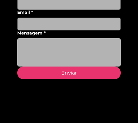
Sobrenome
*
Email
*
Mensagem
*
Enviar
Morada
Avenida Menéres, 290
4450-189, Matosinhos
geral@epromat.pt
+351 229 377 720