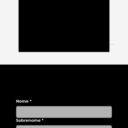
Projetos
STEP 1
25 Setembro, 2019 O Projeto STEP1 é
promovido pela ANQEP e desenvolvido na
EPROMAT pelo Serviço de Psicologia e
Orientação. Este projeto...
Nome
*