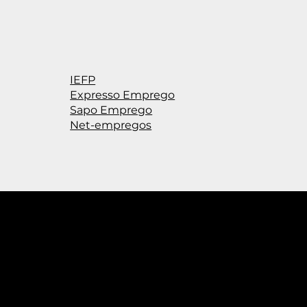
IEFP
Expresso Emprego
Sapo Emprego
Net-empregos
Morada
Links út
Avenida Menéres, 290
4450-189, Matosinhos
Política
dados
geral@epromat.pt
Política
+351 229 377 720
Livro de
(Chamada para a rede fixa nacional)