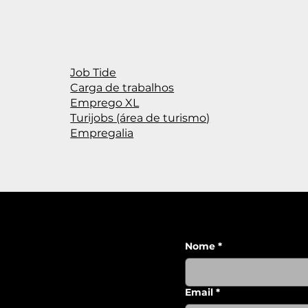
Job Tide
Carga de trabalhos
Emprego XL
Turijobs (área de turismo)
Empregalia
eis
Nome
*
 de Privacidade e Proteção de
 de cookies
Email
*
 reclamações