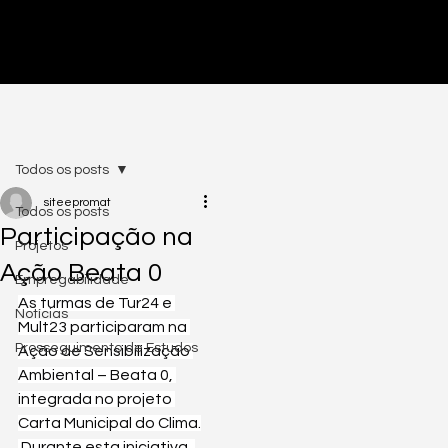
PRÉ-INSCRIÇÕES ABERTAS - CLICA AQUI
Todos os posts
siteepromat
Todos os posts
Participação na
Projetos
Ação Beata 0
Empregabilidade
As turmas de Tur24 e 
Notícias
Mult23 participaram na 
Prosseguimento de Estudos
Ação de Sensibilização 
Ambiental – Beata 0, 
integrada no projeto 
Carta Municipal do Clima.
 Durante esta iniciativa, 