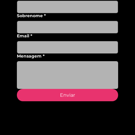
Sobrenome
*
Email
*
Mensagem
*
Enviar
Morada
Avenida Menéres, 290
4450-189, Matosinhos