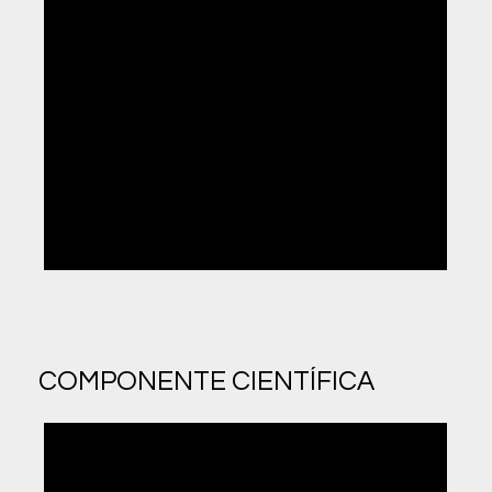
12
| 50H
Sistemas de Gestão de Bases de Dados
13
| 130H
Comunicação, Legislação e Segurança
13
| 210H
Formação em Contexto de Trabalho
COMPONENTE CIENTÍFICA
07
| 21H
Físico-química