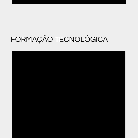
FORMAÇÃO TECNOLÓGICA
09
| 130H
Instalação e Manutenção de Computadores
10
| 130H
Aplicações Informáticas de Escritório
Instalação, Configuração e Operação
11
| 310H
em Redes e Internet