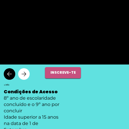
PRÉ-INSCRIÇÕES ABERTAS - CLICA AQUI
OPERADOR DE
INFORMÁTICA
INSCREVE-TE
+ info
Condições de Acesso
8º ano de escolaridade
concluído e o 9º ano por
concluir
Idade superior a 15 anos
na data de 1 de