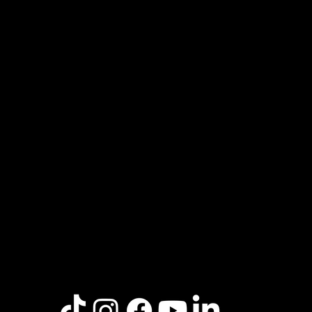
Morada
Avenida Menéres, 290
4450-189, Matosinhos
geral@epromat.pt
+351 229 377 720
(Chamada para a rede fixa nacional)
Horários
Escola: 8h00 - 18h00
Secretaria: 10h00 - 16h00
Links úteis
Política de Privacidade e Proteção de dados
Política de cookies
Livro de reclamações
Documentos oficiais