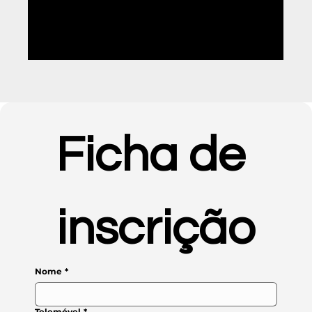
08
| 45H
Matemática Aplicada
Ficha de 
inscrição
Nome
*
Telemóvel
*