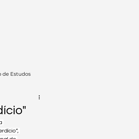
 de Estudos
ício"
a 
dício”, 