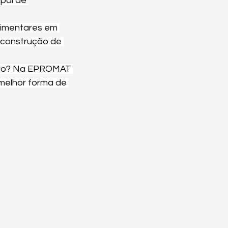
pal de 
limentares em 
 construção de 
ado? Na EPROMAT 
elhor forma de 