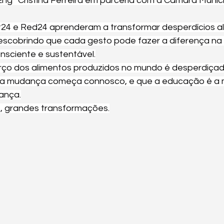
ngª Cristina Ferreira em parceria com a Câmara Munici
t24 e Red24 aprenderam a transformar desperdícios a
descobrindo que cada gesto pode fazer a diferença na
nsciente e sustentável.
rço dos alimentos produzidos no mundo é desperdiç
a mudança começa connosco, e que a educação é a m
ança.
 grandes transformações.