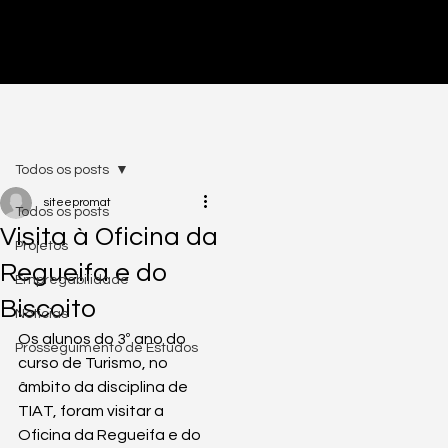
PRÉ-INSCRIÇÕES ABERTAS - CLICA AQUI
Todos os posts
siteepromat
Todos os posts
Visita à Oficina da
Projetos
Regueifa e do
Empregabilidade
Biscoito
Notícias
Os alunos do 3º ano do 
Prosseguimento de Estudos
curso de Turismo, no 
âmbito da disciplina de 
TIAT, foram visitar a 
Oficina da Regueifa e do 