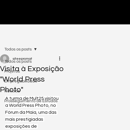
PRÉ-INSCRIÇÕES ABERTAS - CLICA AQUI
Todos os posts
siteepromat
Todos os posts
Visita à Exposição
Projetos
"World Press
Empregabilidade
Photo"
Notícias
A turma de Mult25 visitou 
Prosseguimento de Estudos
a World Press Photo, no 
Fórum da Maia, uma das 
mais prestigiadas 
exposições de 