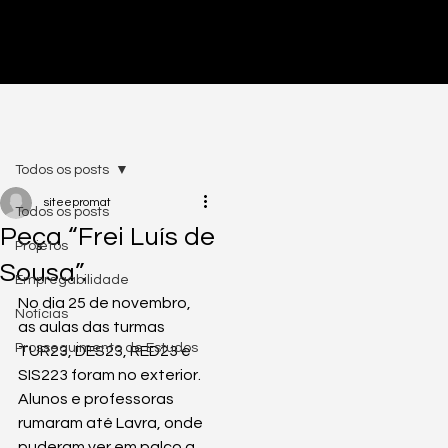
PRÉ-INSCRIÇÕES ABERTAS - CLICA AQUI
Todos os posts
siteepromat
Todos os posts
Peça “Frei Luís de
Projetos
Sousa”.
Empregabilidade
No dia 25 de novembro, 
Notícias
as aulas das turmas 
Prosseguimento de Estudos
TUR23, DES23, RED23 e 
SIS223 foram no exterior. 
Alunos e professoras 
rumaram até Lavra, onde 
puderam ver em palco a 