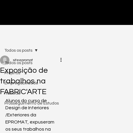
PRÉ-INSCRIÇÕES ABERTAS - CLICA AQUI
Todos os posts
siteepromat
Todos os posts
Exposição de
Projetos
trabalhos na
Empregabilidade
FABRIC'ARTE
Notícias
Alunos do curso de 
Prosseguimento de Estudos
Design de Interiores 
/Exteriores da 
EPROMAT, expuseram 
os seus trabalhos na 